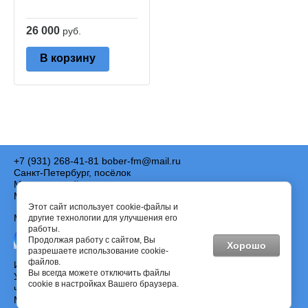
26 000
руб.
В корзину
+7 (931) 268-41-81
bober-fm@mail.ru
Санкт-Петербург, посёлок
Металлострой, дорога на
Металлострой, д. 10
Этот сайт использует cookie-файлы и
Мы в соц. сетях:
другие технологии для улучшения его
работы.
Продолжая работу с сайтом, Вы
Хорошо
разрешаете использование cookie-
файлов.
Информация на сайте не является публичной офертой.
Вы всегда можете отключить файлы
Указанные цены действуют только при оформлении заказа
cookie в настройках Вашего браузера.
через интернет-магазин www.bober-fm.ru ©2014-2025
Мебельная фабрика "Бобёр"